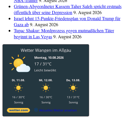
NBA-Trainer
9. August 2026
Grünen-Abgeordneter Kassem Taher Saleh spricht erstmals
öffentlich über seine Depression
9. August 2026
Israel lehnt 15-Punkte-Friedensplan von Donald Trump für
Gaza ab
9. August 2026
Tupac Shakur: Mordprozess gegen mutmaßlichen Täter
beginnt in Las Vegas
9. August 2026
Wetter Wangen im Allgäu
Montag, 10.08.2026
17 / 31°C
Leicht bewölkt
Di, 11.08.
Mi, 12.08.
Do, 13.08.
16 / 30°C
16 / 30°C
13 / 31°C
Sonnig
Sonnig
Sonnig
Aktuelles Wetter ansehen