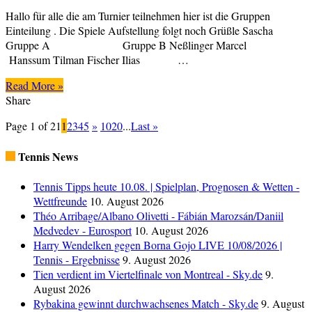
2025
Hallo für alle die am Turnier teilnehmen hier ist die Gruppen
Gruppeneinteilun
Einteilung . Die Spiele Aufstellung folgt noch Grüßle Sascha
für
Gruppe A Gruppe B Neßlinger Marcel
Tennisturnier
Hanssum Tilman Fischer Ilias …
Read More »
Share
Page 1 of 21
1
2
3
4
5
»
10
20
...
Last »
Tennis News
Tennis Tipps heute 10.08. | Spielplan, Prognosen & Wetten -
Wettfreunde
10. August 2026
Théo Arribage/Albano Olivetti - Fábián Marozsán/Daniil
Medvedev - Eurosport
10. August 2026
Harry Wendelken gegen Borna Gojo LIVE 10/08/2026 |
Tennis - Ergebnisse
9. August 2026
Tien verdient im Viertelfinale von Montreal - Sky.de
9.
August 2026
Rybakina gewinnt durchwachsenes Match - Sky.de
9. August