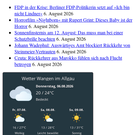
FDP in der Krise: Berliner FDP-Politikerin setzt auf »Ich bin
nicht Lindner«
6. August 2026
Horrorfilm »Nightborn« mit Rupert Grint: Dieses Baby ist der
Horror
6. August 2026
Sonnenfinsternis am 12. August: Das muss man bei einer
Schutzbrille beachten
6. August 2026
Johann Wadephul: Auswärtiges Amt blockiert Rückkehr von
Steinmeier-Vertrauten
6. August 2026
Ceuta: Rückkehrer aus Marokko fühlen sich nach Flucht
betrogen
6. August 2026
Wetter Wangen im Allgäu
Donnerstag, 06.08.2026
20 / 24°C
Bedeckt
Fr, 07.08.
Sa, 08.08.
So, 09.08.
16 / 27°C
13 / 28°C
13 / 31°C
Wolkig
Leicht bewölkt
Sonnig