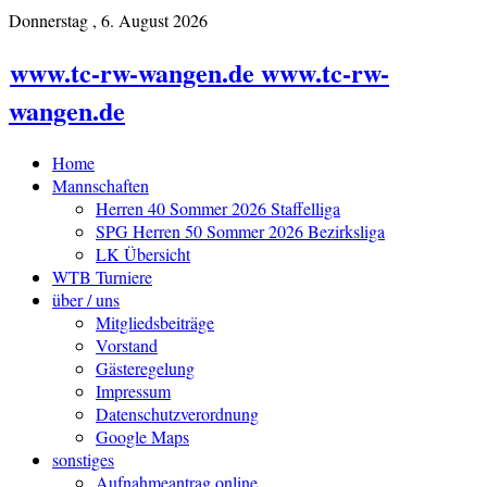
Donnerstag , 6. August 2026
www.tc-rw-wangen.de www.tc-rw-
wangen.de
Home
Mannschaften
Herren 40 Sommer 2026 Staffelliga
SPG Herren 50 Sommer 2026 Bezirksliga
LK Übersicht
WTB Turniere
über / uns
Mitgliedsbeiträge
Vorstand
Gästeregelung
Impressum
Datenschutzverordnung
Google Maps
sonstiges
Aufnahmeantrag online