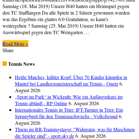
Samstag (18. Mai 2019) Unsere H40 hatten ein Heimspiel gegen
den TC Stafflangen Da alle Spiele in 2 Sätzen gewonnen wurden
war das Ergebnis ein glattes 6:0 Gratulation, so kann’s
weitergehen ? Samstag (25. Mai 2019) Unsere H40 hatten ein
Auswärtsspiel gegen den TC Weingarten …
Read More »
Share
Tennis News
Heiße Matches, kühler Kopf: Über 70 Kinder kämpfen in
Mantel bei Landkreismeisterschaft im Tennis - Onetz
6.
August 2026
„Sport im Park“ in Wickrath: Wie ein Anfängerkurs im
Tennis abläuft - RP Online
6. August 2026
Internationales Tennis in Trier: IFT-Turnier in Trier: Ein
Sprungbrett für den Tennisnachwuchs - Volksfreund
6.
August 2026
Thiem im RB-Trainingslager: ''Wahnsinn, was für Maschinen
die Spieler sind'' - sport.sky.de
6. August 2026