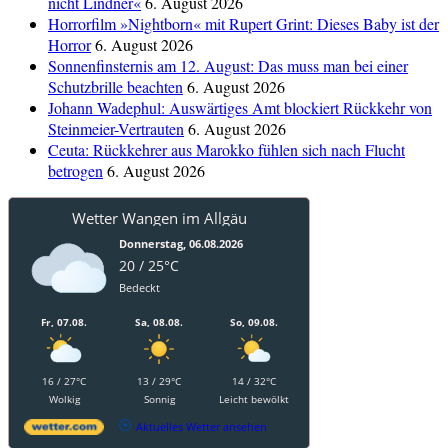
nicht Lindner«
6. August 2026
Horrorfilm »Nightborn« mit Rupert Grint: Dieses Baby ist der
Horror
6. August 2026
Sonnenfinsternis am 12. August: Das muss man bei einer
Schutzbrille beachten
6. August 2026
Johann Wadephul: Auswärtiges Amt blockiert Rückkehr von
Steinmeier-Vertrauten
6. August 2026
Ceuta: Rückkehrer aus Marokko fühlen sich nach Flucht
betrogen
6. August 2026
Wetter Wangen im Allgäu
Donnerstag, 06.08.2026
20 / 25°C
Bedeckt
Fr, 07.08.
Sa, 08.08.
So, 09.08.
16 / 27°C
13 / 29°C
14 / 32°C
Wolkig
Sonnig
Leicht bewölkt
Aktuelles Wetter ansehen