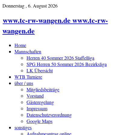
Donnerstag , 6. August 2026
www.tc-rw-wangen.de www.tc-rw-
wangen.de
Home
Mannschaften
Herren 40 Sommer 2026 Staffelliga
SPG Herren 50 Sommer 2026 Bezirksliga
LK Übersicht
WTB Turniere
über / uns
Mitgliedsbeiträge
Vorstand
Gästeregelung
Impressum
Datenschutzverordnung
Google Maps
sonstiges
Aufnahmeantrag online