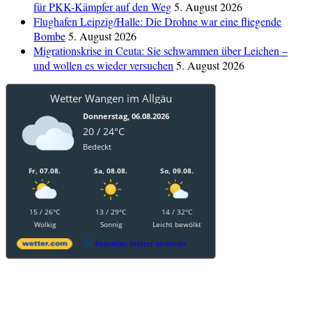
für PKK-Kämpfer auf den Weg
5. August 2026
Flughafen Leipzig/Halle: Die Drohne war eine fliegende
Bombe
5. August 2026
Migrationskrise in Ceuta: Sie schwammen über Leichen –
und wollen es wieder versuchen
5. August 2026
Wetter Wangen im Allgäu
Donnerstag, 06.08.2026
20 / 24°C
Bedeckt
Fr, 07.08.
Sa, 08.08.
So, 09.08.
15 / 26°C
13 / 29°C
14 / 32°C
Wolkig
Sonnig
Leicht bewölkt
Aktuelles Wetter ansehen