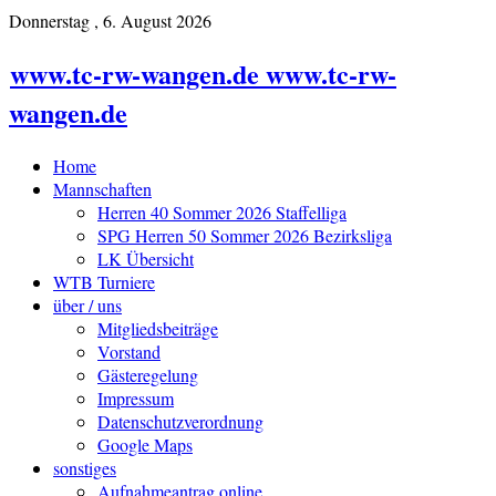
Donnerstag , 6. August 2026
www.tc-rw-wangen.de www.tc-rw-
wangen.de
Home
Mannschaften
Herren 40 Sommer 2026 Staffelliga
SPG Herren 50 Sommer 2026 Bezirksliga
LK Übersicht
WTB Turniere
über / uns
Mitgliedsbeiträge
Vorstand
Gästeregelung
Impressum
Datenschutzverordnung
Google Maps
sonstiges
Aufnahmeantrag online