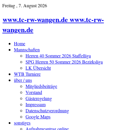
Freitag , 7. August 2026
www.tc-rw-wangen.de www.tc-rw-
wangen.de
Home
Mannschaften
Herren 40 Sommer 2026 Staffelliga
SPG Herren 50 Sommer 2026 Bezirksliga
LK Übersicht
WTB Turniere
über / uns
Mitgliedsbeiträge
Vorstand
Gästeregelung
Impressum
Datenschutzverordnung
Google Maps
sonstiges
Aufnahmeantrag online