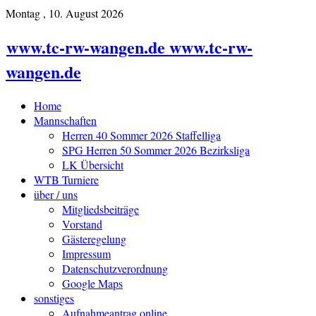
Montag , 10. August 2026
www.tc-rw-wangen.de www.tc-rw-
wangen.de
Home
Mannschaften
Herren 40 Sommer 2026 Staffelliga
SPG Herren 50 Sommer 2026 Bezirksliga
LK Übersicht
WTB Turniere
über / uns
Mitgliedsbeiträge
Vorstand
Gästeregelung
Impressum
Datenschutzverordnung
Google Maps
sonstiges
Aufnahmeantrag online