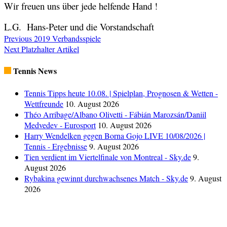
Wir freuen uns über jede helfende Hand !
L.G. Hans-Peter und die Vorstandschaft
Previous
2019 Verbandsspiele
Next
Platzhalter Artikel
Tennis News
Tennis Tipps heute 10.08. | Spielplan, Prognosen & Wetten -
Wettfreunde
10. August 2026
Théo Arribage/Albano Olivetti - Fábián Marozsán/Daniil
Medvedev - Eurosport
10. August 2026
Harry Wendelken gegen Borna Gojo LIVE 10/08/2026 |
Tennis - Ergebnisse
9. August 2026
Tien verdient im Viertelfinale von Montreal - Sky.de
9.
August 2026
Rybakina gewinnt durchwachsenes Match - Sky.de
9. August
2026