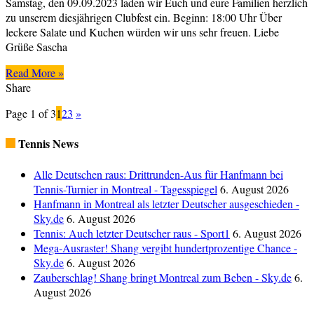
Samstag, den 09.09.2023 laden wir Euch und eure Familien herzlich
Clubfest
zu unserem diesjährigen Clubfest ein. Beginn: 18:00 Uhr Über
leckere Salate und Kuchen würden wir uns sehr freuen. Liebe
Grüße Sascha
Read More »
Share
Page 1 of 3
1
2
3
»
Tennis News
Alle Deutschen raus: Drittrunden-Aus für Hanfmann bei
Tennis-Turnier in Montreal - Tagesspiegel
6. August 2026
Hanfmann in Montreal als letzter Deutscher ausgeschieden -
Sky.de
6. August 2026
Tennis: Auch letzter Deutscher raus - Sport1
6. August 2026
Mega-Ausraster! Shang vergibt hundertprozentige Chance -
Sky.de
6. August 2026
Zauberschlag! Shang bringt Montreal zum Beben - Sky.de
6.
August 2026