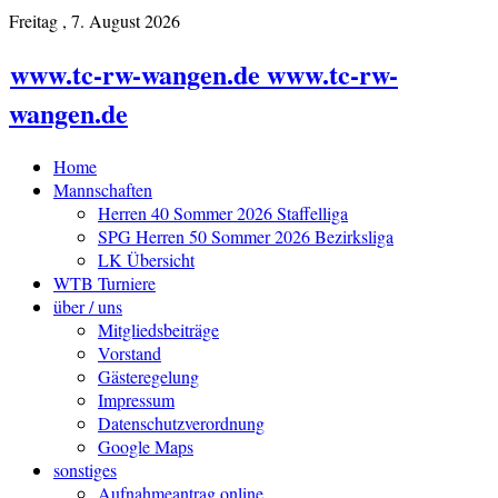
Freitag , 7. August 2026
www.tc-rw-wangen.de www.tc-rw-
wangen.de
Home
Mannschaften
Herren 40 Sommer 2026 Staffelliga
SPG Herren 50 Sommer 2026 Bezirksliga
LK Übersicht
WTB Turniere
über / uns
Mitgliedsbeiträge
Vorstand
Gästeregelung
Impressum
Datenschutzverordnung
Google Maps
sonstiges
Aufnahmeantrag online