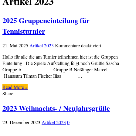
Artikel 2023
2025 Gruppeneinteilung für
Tennisturnier
für
21. Mai 2025
Artikel 2023
Kommentare deaktiviert
2025
Hallo für alle die am Turnier teilnehmen hier ist die Gruppen
Gruppeneinteilun
Einteilung . Die Spiele Aufstellung folgt noch Grüßle Sascha
für
Gruppe A Gruppe B Neßlinger Marcel
Tennisturnier
Hanssum Tilman Fischer Ilias …
Read More »
Share
2023 Weihnachts- / Neujahrsgrüße
23. Dezember 2023
Artikel 2023
0