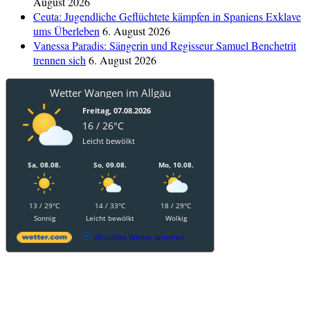
August 2026
Ceuta: Jugendliche Geflüchtete kämpfen in Spaniens Exklave
ums Überleben
6. August 2026
Vanessa Paradis: Sängerin und Regisseur Samuel Benchetrit
trennen sich
6. August 2026
Wetter Wangen im Allgäu
Freitag, 07.08.2026
16 / 26°C
Leicht bewölkt
Sa, 08.08.
So, 09.08.
Mo, 10.08.
13 / 29°C
14 / 33°C
18 / 29°C
Sonnig
Leicht bewölkt
Wolkig
Aktuelles Wetter ansehen