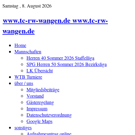
Samstag , 8. August 2026
www.tc-rw-wangen.de www.tc-rw-
wangen.de
Home
Mannschaften
Herren 40 Sommer 2026 Staffelliga
SPG Herren 50 Sommer 2026 Bezirksliga
LK Übersicht
WTB Turniere
über / uns
Mitgliedsbeiträge
Vorstand
Gästeregelung
Impressum
Datenschutzverordnung
Google Maps
sonstiges
Aufnahmeantrag online