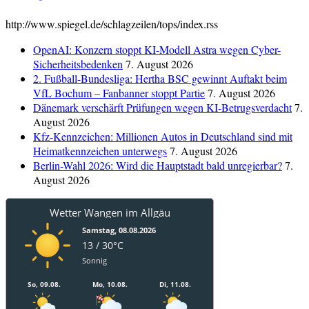
http://www.spiegel.de/schlagzeilen/tops/index.rss
OpenAI: Konzern stoppt KI-Modell Astra wegen Cyber-
Sicherheitsbedenken
7. August 2026
2. Fußball-Bundesliga: Hertha BSC gewinnt Auftakt beim
VfL Bochum – Fanbanner stoppt Partie
7. August 2026
Dänemark verschärft Prüfungen wegen KI-Betrugsverdacht
7.
August 2026
Kfz-Kennzeichen: Millionen Autos in Deutschland sind mit
Heimatkennzeichen unterwegs
7. August 2026
Berlin-Wahl 2026: Wird die Hauptstadt bald unregierbar?
7.
August 2026
Wetter Wangen im Allgäu
Samstag, 08.08.2026
13 / 30°C
Sonnig
So, 09.08.
Mo, 10.08.
Di, 11.08.