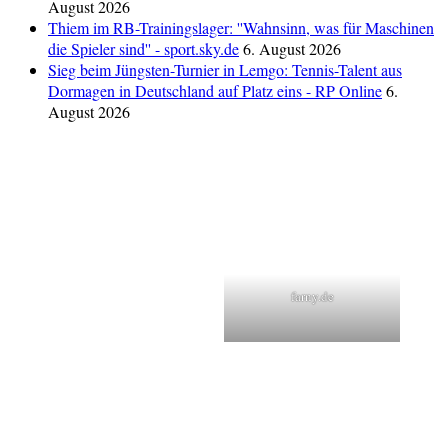
August 2026
Thiem im RB-Trainingslager: ''Wahnsinn, was für Maschinen
die Spieler sind'' - sport.sky.de
6. August 2026
Sieg beim Jüngsten-Turnier in Lemgo: Tennis-Talent aus
Dormagen in Deutschland auf Platz eins - RP Online
6.
August 2026
farny.de