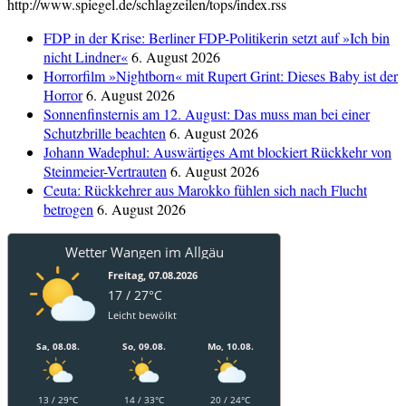
http://www.spiegel.de/schlagzeilen/tops/index.rss
FDP in der Krise: Berliner FDP-Politikerin setzt auf »Ich bin
nicht Lindner«
6. August 2026
Horrorfilm »Nightborn« mit Rupert Grint: Dieses Baby ist der
Horror
6. August 2026
Sonnenfinsternis am 12. August: Das muss man bei einer
Schutzbrille beachten
6. August 2026
Johann Wadephul: Auswärtiges Amt blockiert Rückkehr von
Steinmeier-Vertrauten
6. August 2026
Ceuta: Rückkehrer aus Marokko fühlen sich nach Flucht
betrogen
6. August 2026
Wetter Wangen im Allgäu
Freitag, 07.08.2026
17 / 27°C
Leicht bewölkt
Sa, 08.08.
So, 09.08.
Mo, 10.08.
13 / 29°C
14 / 33°C
20 / 24°C