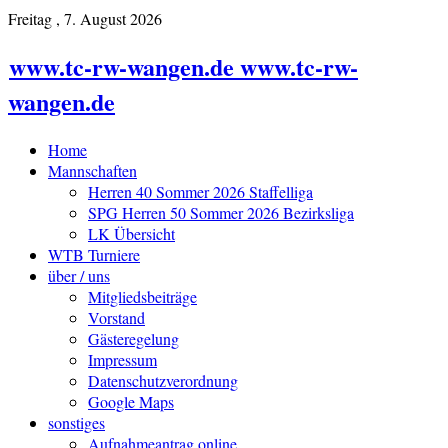
Freitag , 7. August 2026
www.tc-rw-wangen.de www.tc-rw-
wangen.de
Home
Mannschaften
Herren 40 Sommer 2026 Staffelliga
SPG Herren 50 Sommer 2026 Bezirksliga
LK Übersicht
WTB Turniere
über / uns
Mitgliedsbeiträge
Vorstand
Gästeregelung
Impressum
Datenschutzverordnung
Google Maps
sonstiges
Aufnahmeantrag online