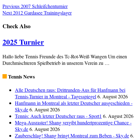
Previous
2007 Schleifchenturnier
Next
2012 Gardasee Trainingslager
Check Also
2025 Turnier
Hallo liebe Tennis Freunde des Tc-Rot-Weiß Wangen Um einen
Durchmischteren Spielbetrieb in unserem Verein zu …
Tennis News
Alle Deutschen raus: Drittrunden-Aus für Hanfmann bei
Tennis-Turnier in Montreal - Tagesspiegel
6. August 2026
Hanfmann in Montreal als letzter Deutscher ausgeschieden -
Sky.de
6. August 2026
Tennis: Auch letzter Deutscher raus - Sport1
6. August 2026
Mega-Ausraster! Shang vergibt hundertprozentige Chance -
Sky.de
6. August 2026
Zauberschlag! Shang bringt Montreal zum Beben - Sky.de
6.