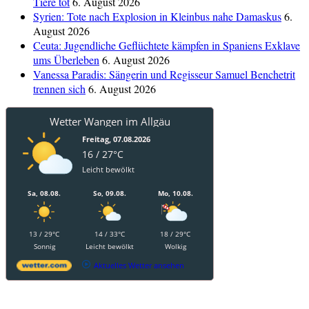
Tiere tot
6. August 2026
Syrien: Tote nach Explosion in Kleinbus nahe Damaskus
6.
August 2026
Ceuta: Jugendliche Geflüchtete kämpfen in Spaniens Exklave
ums Überleben
6. August 2026
Vanessa Paradis: Sängerin und Regisseur Samuel Benchetrit
trennen sich
6. August 2026
Wetter Wangen im Allgäu
Freitag, 07.08.2026
16 / 27°C
Leicht bewölkt
Sa, 08.08.
So, 09.08.
Mo, 10.08.
13 / 29°C
14 / 33°C
18 / 29°C
Sonnig
Leicht bewölkt
Wolkig
Aktuelles Wetter ansehen