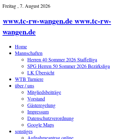
Freitag , 7. August 2026
www.tc-rw-wangen.de www.tc-rw-
wangen.de
Home
Mannschaften
Herren 40 Sommer 2026 Staffelliga
SPG Herren 50 Sommer 2026 Bezirksliga
LK Übersicht
WTB Turniere
über / uns
Mitgliedsbeiträge
Vorstand
Gästeregelung
Impressum
Datenschutzverordnung
Google Maps
sonstiges
Aufnahmeantrag online