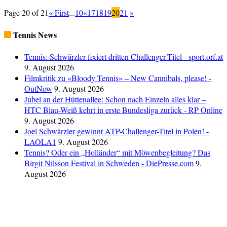
Page 20 of 21
« First
...
10
«
17
18
19
20
21
»
Tennis News
Tennis: Schwärzler fixiert dritten Challenger-Titel - sport.orf.at
9. August 2026
Filmkritik zu «Bloody Tennis» ‒ New Cannibals, please! -
OutNow
9. August 2026
Jubel an der Hüttenallee: Schon nach Einzeln alles klar –
HTC Blau-Weiß kehrt in erste Bundesliga zurück - RP Online
9. August 2026
Joel Schwärzler gewinnt ATP-Challenger-Titel in Polen! -
LAOLA1
9. August 2026
Tennis? Oder ein „Holländer“ mit Möwenbegleitung? Das
Birgit Nilsson Festival in Schweden - DiePresse.com
9.
August 2026