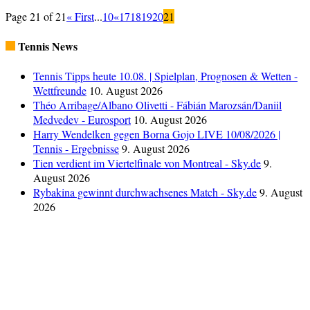
Page 21 of 21
« First
...
10
«
17
18
19
20
21
Tennis News
Tennis Tipps heute 10.08. | Spielplan, Prognosen & Wetten -
Wettfreunde
10. August 2026
Théo Arribage/Albano Olivetti - Fábián Marozsán/Daniil
Medvedev - Eurosport
10. August 2026
Harry Wendelken gegen Borna Gojo LIVE 10/08/2026 |
Tennis - Ergebnisse
9. August 2026
Tien verdient im Viertelfinale von Montreal - Sky.de
9.
August 2026
Rybakina gewinnt durchwachsenes Match - Sky.de
9. August
2026