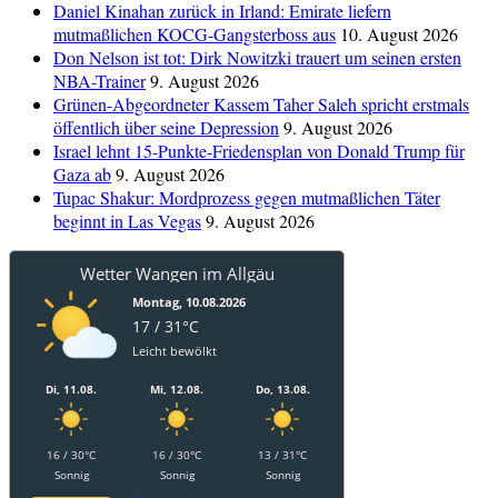
Daniel Kinahan zurück in Irland: Emirate liefern
mutmaßlichen KOCG-Gangsterboss aus
10. August 2026
Don Nelson ist tot: Dirk Nowitzki trauert um seinen ersten
NBA-Trainer
9. August 2026
Grünen-Abgeordneter Kassem Taher Saleh spricht erstmals
öffentlich über seine Depression
9. August 2026
Israel lehnt 15-Punkte-Friedensplan von Donald Trump für
Gaza ab
9. August 2026
Tupac Shakur: Mordprozess gegen mutmaßlichen Täter
beginnt in Las Vegas
9. August 2026
Wetter Wangen im Allgäu
Montag, 10.08.2026
17 / 31°C
Leicht bewölkt
Di, 11.08.
Mi, 12.08.
Do, 13.08.
16 / 30°C
16 / 30°C
13 / 31°C
Sonnig
Sonnig
Sonnig