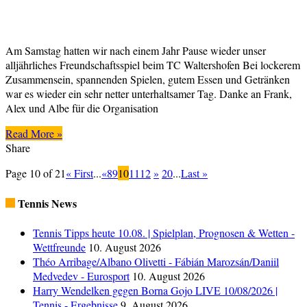
Am Samstag hatten wir nach einem Jahr Pause wieder unser
alljährliches Freundschaftsspiel beim TC Waltershofen Bei lockerem
Zusammensein, spannenden Spielen, gutem Essen und Getränken
war es wieder ein sehr netter unterhaltsamer Tag. Danke an Frank,
Alex und Albe für die Organisation
Read More »
Share
Page 10 of 21
« First
...
«
8
9
10
11
12
»
20
...
Last »
Tennis News
Tennis Tipps heute 10.08. | Spielplan, Prognosen & Wetten -
Wettfreunde
10. August 2026
Théo Arribage/Albano Olivetti - Fábián Marozsán/Daniil
Medvedev - Eurosport
10. August 2026
Harry Wendelken gegen Borna Gojo LIVE 10/08/2026 |
Tennis - Ergebnisse
9. August 2026