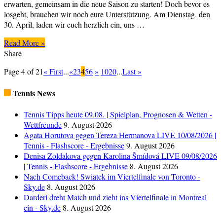
erwarten, gemeinsam in die neue Saison zu starten! Doch bevor es
losgeht, brauchen wir noch eure Unterstützung. Am Dienstag, den
30. April, laden wir euch herzlich ein, uns …
Read More »
Share
Page 4 of 21
« First
...
«
2
3
4
5
6
»
10
20
...
Last »
Tennis News
Tennis Tipps heute 09.08. | Spielplan, Prognosen & Wetten -
Wettfreunde
9. August 2026
Agata Horutova gegen Tereza Hermanova LIVE 10/08/2026 |
Tennis - Flashscore - Ergebnisse
9. August 2026
Denisa Zoldakova gegen Karolina Šmídová LIVE 09/08/2026
| Tennis - Flashscore - Ergebnisse
8. August 2026
Nach Comeback! Swiatek im Viertelfinale von Toronto -
Sky.de
8. August 2026
Darderi dreht Match und zieht ins Viertelfinale in Montreal
ein - Sky.de
8. August 2026