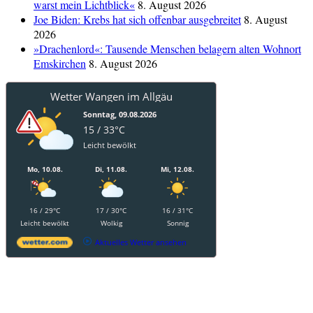
warst mein Lichtblick«
8. August 2026
Joe Biden: Krebs hat sich offenbar ausgebreitet
8. August
2026
»Drachenlord«: Tausende Menschen belagern alten Wohnort
Emskirchen
8. August 2026
Wetter Wangen im Allgäu
Sonntag, 09.08.2026
15 / 33°C
Leicht bewölkt
Mo, 10.08.
Di, 11.08.
Mi, 12.08.
16 / 29°C
17 / 30°C
16 / 31°C
Leicht bewölkt
Wolkig
Sonnig
Aktuelles Wetter ansehen