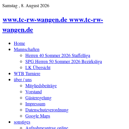
Samstag , 8. August 2026
www.tc-rw-wangen.de www.tc-rw-
wangen.de
Home
Mannschaften
Herren 40 Sommer 2026 Staffelliga
SPG Herren 50 Sommer 2026 Bezirksliga
LK Übersicht
WTB Turniere
über / uns
Mitgliedsbeiträge
Vorstand
Gästeregelung
Impressum
Datenschutzverordnung
Google Maps
sonstiges
Aufnahmeantrag online