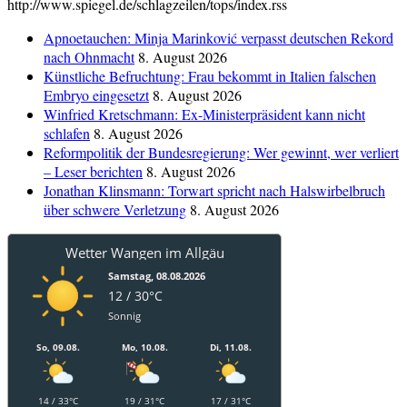
http://www.spiegel.de/schlagzeilen/tops/index.rss
Apnoetauchen: Minja Marinković verpasst deutschen Rekord
nach Ohnmacht
8. August 2026
Künstliche Befruchtung: Frau bekommt in Italien falschen
Embryo eingesetzt
8. August 2026
Winfried Kretschmann: Ex-Ministerpräsident kann nicht
schlafen
8. August 2026
Reformpolitik der Bundesregierung: Wer gewinnt, wer verliert
– Leser berichten
8. August 2026
Jonathan Klinsmann: Torwart spricht nach Halswirbelbruch
über schwere Verletzung
8. August 2026
Wetter Wangen im Allgäu
Samstag, 08.08.2026
12 / 30°C
Sonnig
So, 09.08.
Mo, 10.08.
Di, 11.08.
14 / 33°C
19 / 31°C
17 / 31°C