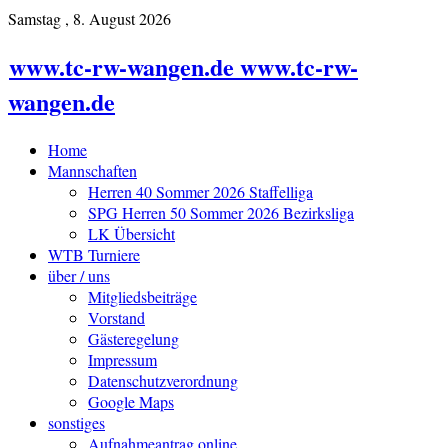
Samstag , 8. August 2026
www.tc-rw-wangen.de www.tc-rw-
wangen.de
Home
Mannschaften
Herren 40 Sommer 2026 Staffelliga
SPG Herren 50 Sommer 2026 Bezirksliga
LK Übersicht
WTB Turniere
über / uns
Mitgliedsbeiträge
Vorstand
Gästeregelung
Impressum
Datenschutzverordnung
Google Maps
sonstiges
Aufnahmeantrag online