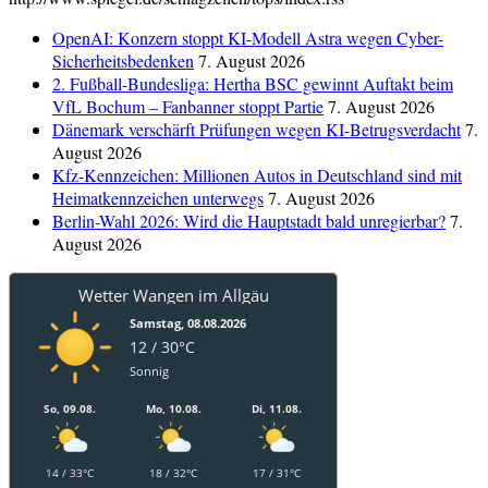
OpenAI: Konzern stoppt KI-Modell Astra wegen Cyber-
Sicherheitsbedenken
7. August 2026
2. Fußball-Bundesliga: Hertha BSC gewinnt Auftakt beim
VfL Bochum – Fanbanner stoppt Partie
7. August 2026
Dänemark verschärft Prüfungen wegen KI-Betrugsverdacht
7.
August 2026
Kfz-Kennzeichen: Millionen Autos in Deutschland sind mit
Heimatkennzeichen unterwegs
7. August 2026
Berlin-Wahl 2026: Wird die Hauptstadt bald unregierbar?
7.
August 2026
Wetter Wangen im Allgäu
Samstag, 08.08.2026
12 / 30°C
Sonnig
So, 09.08.
Mo, 10.08.
Di, 11.08.
14 / 33°C
18 / 32°C
17 / 31°C