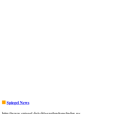
Spiegel News
http://www.spiegel.de/schlagzeilen/tops/index.rss