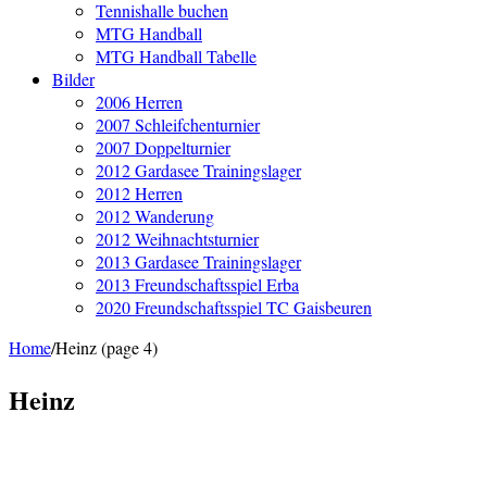
Tennishalle buchen
MTG Handball
MTG Handball Tabelle
Bilder
2006 Herren
2007 Schleifchenturnier
2007 Doppelturnier
2012 Gardasee Trainingslager
2012 Herren
2012 Wanderung
2012 Weihnachtsturnier
2013 Gardasee Trainingslager
2013 Freundschaftsspiel Erba
2020 Freundschaftsspiel TC Gaisbeuren
Home
/
Heinz (page 4)
Heinz