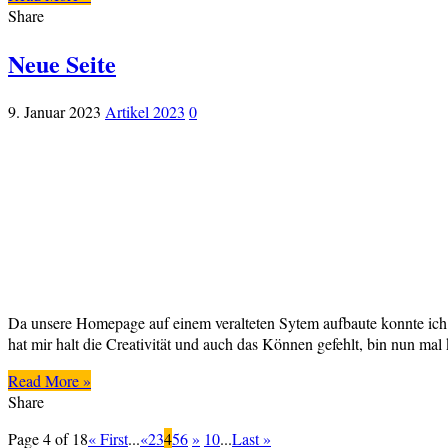
Share
Neue Seite
9. Januar 2023
Artikel 2023
0
Da unsere Homepage auf einem veralteten Sytem aufbaute konnte ich si
hat mir halt die Creativität und auch das Können gefehlt, bin nun ma
Read More »
Share
Page 4 of 18
« First
...
«
2
3
4
5
6
»
10
...
Last »