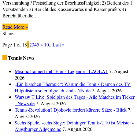
Versammlung / Feststellung der Beschlussfähigkeit 2) Bericht des 1.
Vorsitzenden 3) Bericht des Kassenwartes und Kassenprüfers 4)
Bericht über die …
Read More »
Share
Page 1 of 18
1
2
3
4
5
»
10
...
Last »
Tennis News
Misolic trainiert mit Tennis-Legende - LAOLA1
7. August
2026
„Ein bisschen Therapie“: Warum die Tennis-Damen des TV
Hilpoltstein so erfolgreich sind - NN.de
7. August 2026
Warsaw T Live: Spielplan des Tages - Alle Matches im Ticker
- News.de
7. August 2026
Tennis-Revolution? Djokovic fordert kürzere Sätze - Blick
7.
August 2026
Sechs Spiele, sechs Siege: Deininger Tennis-U10 ist Meister -
Augsburger Allgemeine
7. August 2026