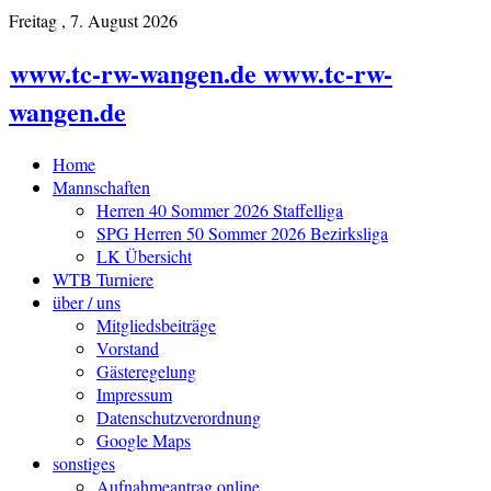
Freitag , 7. August 2026
www.tc-rw-wangen.de www.tc-rw-
wangen.de
Home
Mannschaften
Herren 40 Sommer 2026 Staffelliga
SPG Herren 50 Sommer 2026 Bezirksliga
LK Übersicht
WTB Turniere
über / uns
Mitgliedsbeiträge
Vorstand
Gästeregelung
Impressum
Datenschutzverordnung
Google Maps
sonstiges
Aufnahmeantrag online