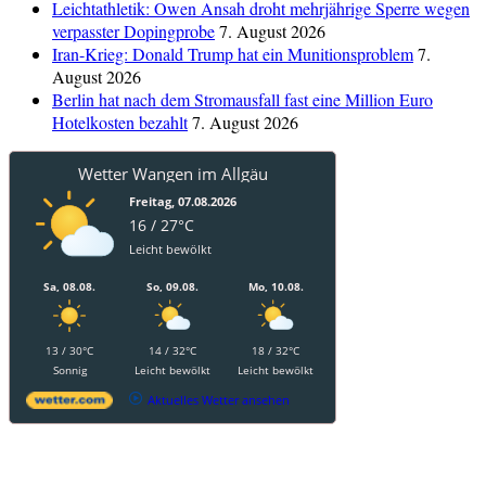
Leichtathletik: Owen Ansah droht mehrjährige Sperre wegen
verpasster Dopingprobe
7. August 2026
Iran-Krieg: Donald Trump hat ein Munitionsproblem
7.
August 2026
Berlin hat nach dem Stromausfall fast eine Million Euro
Hotelkosten bezahlt
7. August 2026
Wetter Wangen im Allgäu
Freitag, 07.08.2026
16 / 27°C
Leicht bewölkt
Sa, 08.08.
So, 09.08.
Mo, 10.08.
13 / 30°C
14 / 32°C
18 / 32°C
Sonnig
Leicht bewölkt
Leicht bewölkt
Aktuelles Wetter ansehen