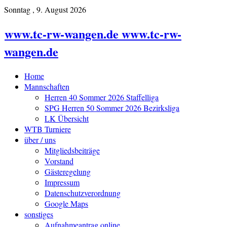
Sonntag , 9. August 2026
www.tc-rw-wangen.de www.tc-rw-
wangen.de
Home
Mannschaften
Herren 40 Sommer 2026 Staffelliga
SPG Herren 50 Sommer 2026 Bezirksliga
LK Übersicht
WTB Turniere
über / uns
Mitgliedsbeiträge
Vorstand
Gästeregelung
Impressum
Datenschutzverordnung
Google Maps
sonstiges
Aufnahmeantrag online