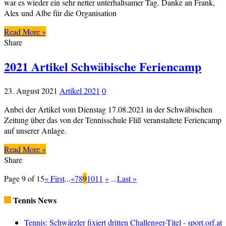
war es wieder ein sehr netter unterhaltsamer Tag. Danke an Frank,
Alex und Albe für die Organisation
Read More »
Share
2021 Artikel Schwäbische Feriencamp
23. August 2021
Artikel 2021
0
Anbei der Artikel vom Dienstag 17.08.2021 in der Schwäbischen
Zeitung über das von der Tennisschule Fliß veranstaltete Feriencamp
auf unserer Anlage.
Read More »
Share
Page 9 of 15
« First
...
«
7
8
9
10
11
»
...
Last »
Tennis News
Tennis: Schwärzler fixiert dritten Challenger-Titel - sport.orf.at