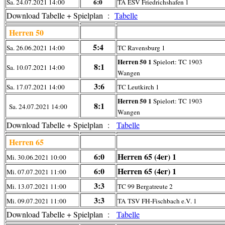
6:0
Sa. 24.07.2021 14:00
TA ESV Friedrichshafen 1
Download Tabelle + Spielplan :
Tabelle
Herren 50
5:4
Sa. 26.06.2021 14:00
TC Ravensburg 1
Herren 50 1
Spielort: TC 1903
8:1
Sa. 10.07.2021 14:00
Wangen
3:6
Sa. 17.07.2021 14:00
TC Leutkirch 1
Herren 50 1
Spielort: TC 1903
8:1
Sa. 24.07.2021 14:00
Wangen
Download Tabelle + Spielplan :
Tabelle
Herren 65
6:0
Herren 65 (4er) 1
Mi. 30.06.2021 10:00
6:0
Herren 65 (4er) 1
Mi. 07.07.2021 11:00
3:3
Mi. 13.07.2021 11:00
TC 99 Bergatreute 2
3:3
Mi. 09.07.2021 11:00
TA TSV FH-Fischbach e.V. 1
Download Tabelle + Spielplan :
Tabelle