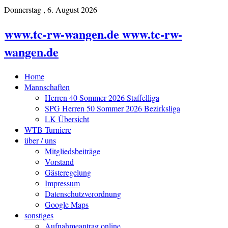
Donnerstag , 6. August 2026
www.tc-rw-wangen.de www.tc-rw-
wangen.de
Home
Mannschaften
Herren 40 Sommer 2026 Staffelliga
SPG Herren 50 Sommer 2026 Bezirksliga
LK Übersicht
WTB Turniere
über / uns
Mitgliedsbeiträge
Vorstand
Gästeregelung
Impressum
Datenschutzverordnung
Google Maps
sonstiges
Aufnahmeantrag online