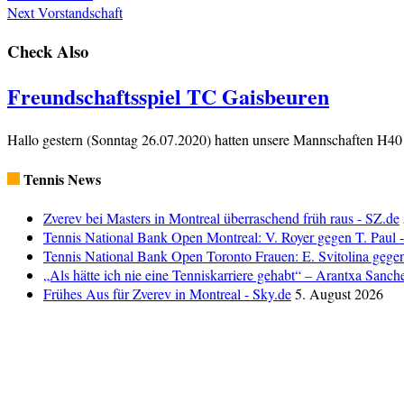
Next
Vorstandschaft
Check Also
Freundschaftsspiel TC Gaisbeuren
Hallo gestern (Sonntag 26.07.2020) hatten unsere Mannschaften H
Tennis News
Zverev bei Masters in Montreal überraschend früh raus - SZ.de
Tennis National Bank Open Montreal: V. Royer gegen T. Paul - 
Tennis National Bank Open Toronto Frauen: E. Svitolina gegen 
„Als hätte ich nie eine Tenniskarriere gehabt“ – Arantxa Sa
Frühes Aus für Zverev in Montreal - Sky.de
5. August 2026