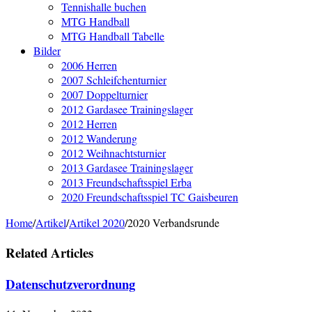
Tennishalle buchen
MTG Handball
MTG Handball Tabelle
Bilder
2006 Herren
2007 Schleifchenturnier
2007 Doppelturnier
2012 Gardasee Trainingslager
2012 Herren
2012 Wanderung
2012 Weihnachtsturnier
2013 Gardasee Trainingslager
2013 Freundschaftsspiel Erba
2020 Freundschaftsspiel TC Gaisbeuren
Home
/
Artikel
/
Artikel 2020
/
2020 Verbandsrunde
Related Articles
Datenschutzverordnung